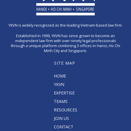
YKVN is widely recognized as the leading Vietnam-based law firm.
Established in 1999, YKVN has since grown to become an
independent law firm with over ninety legal professionals
through a unique platform combining 3 offices in Hanoi, Ho Chi
Minh City and Singapore.
SITE MAP
HOME
YKVN
EXPERTISE
TEAMS
RESOURCES
JOIN US
CONTACT