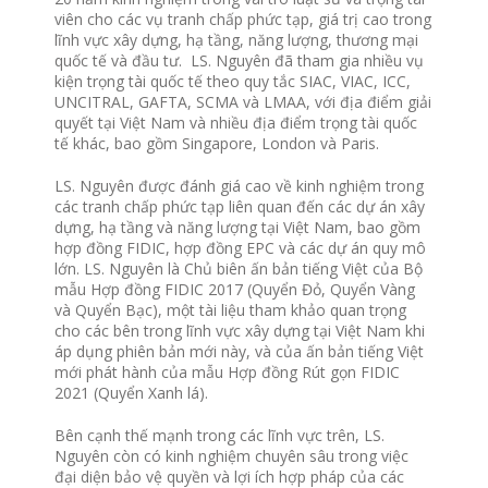
viên cho các vụ tranh chấp phức tạp, giá trị cao trong
lĩnh vực xây dựng, hạ tầng, năng lượng, thương mại
quốc tế và đầu tư. LS. Nguyên đã tham gia nhiều vụ
kiện trọng tài quốc tế theo quy tắc SIAC, VIAC, ICC,
UNCITRAL, GAFTA, SCMA và LMAA, với địa điểm giải
quyết tại Việt Nam và nhiều địa điểm trọng tài quốc
tế khác, bao gồm Singapore, London và Paris.
LS. Nguyên được đánh giá cao về kinh nghiệm trong
các tranh chấp phức tạp liên quan đến các dự án xây
dựng, hạ tầng và năng lượng tại Việt Nam, bao gồm
hợp đồng FIDIC, hợp đồng EPC và các dự án quy mô
lớn. LS. Nguyên là Chủ biên ấn bản tiếng Việt của Bộ
mẫu Hợp đồng FIDIC 2017 (Quyển Đỏ, Quyển Vàng
và Quyển Bạc), một tài liệu tham khảo quan trọng
cho các bên trong lĩnh vực xây dựng tại Việt Nam khi
áp dụng phiên bản mới này, và của ấn bản tiếng Việt
mới phát hành của mẫu Hợp đồng Rút gọn FIDIC
2021 (Quyển Xanh lá).
Bên cạnh thế mạnh trong các lĩnh vực trên, LS.
Nguyên còn có kinh nghiệm chuyên sâu trong việc
đại diện bảo vệ quyền và lợi ích hợp pháp của các