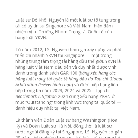
Luật sư Đỗ Khôi Nguyên là một luật sư tố tụng trọng
tài có uy tín tại Singapore và Việt Nam, hiện đảm
nhiệm vị trí Trưởng Nhóm Trọng tài Quốc tế của
hãng luật YKVN.
Từ năm 2012, LS. Nguyên tham gia xây dựng và phát
triển chi nhánh YKVN tại Singapore — một trong
những trung tâm trọng tài hàng đầu thế giới. YKVN là
hãng luật Việt Nam đầu tiên và duy nhất được vinh
danh trong danh sách GAR 100 (
bảng xếp hạng các
hãng luật trọng tài quốc tế hàng đầu do Tạp chí Global
Arbitration Review bình chọn
) và được xếp hạng liên
tiếp trong ba năm 2023, 2024 và 2025. Tạp chí
Benchmark Litigation
2024 cũng xếp hạng YKVN ở
mức “Outstanding” trong lĩnh vực trọng tài quốc tế —
danh hiệu duy nhất tại Việt Nam.
Là thành viên Đoàn Luật sư bang Washington (Hoa
Kỳ) và Đoàn Luật sư Hà Nội, đồng thời là luật sư
nước ngoài đăng ký tại Singapore, LS. Nguyên có gần
20 năm kinh nghiệm trong vai trò luật sư và trọng tài