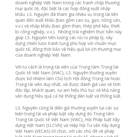
doanh nghiệp Việt Nam trong các tranh chấp thương
mại quốc tế, đặc biệt là các hợp đồng xuất nhập
khẩu. LS. Nguyên đã tham gia nhiều vụ trọng tài liên
quan đến xuất khẩu (bao gồm cao su, gạo, nông sản,
v.v.) và nhập khẩu (bao gồm than, thép phế liệu, thiết
bị công nghiệp, v.v.). Những trải nghiệm thực tiễn này
giúp LS. Nguyên tiên lượng các rủi ro pháp lý, xây
dựng chiến lược tranh tụng phù hợp với chuẩn mực
quốc tế, đồng thời bảo vệ hiệu quả lợi ích thương mại
của doanh nghiệp Việt Nam.
Với tư cách là trọng tài viên của Trung tâm Trọng tài
Quốc tế Việt Nam (VIAC), LS. Nguyên thường xuyên
được bổ nhiệm làm Chủ tịch Hội đồng Trọng tài hoặc
Trọng tài viên duy nhất, và được đánh giá cao về tính
độc lập, khách quan, sự am hiểu thủ tục và khả năng
vận dụng hiệu quả cả hệ thống dân luật và thông luật.
LS. Nguyên cũng là diễn giả thường xuyên tại các sự
kiện trọng tài và pháp luật xây dựng do Trung tâm
Trọng tài Quốc tế Việt Nam (VIAC), Hội Pháp luật Xây
dựng Việt Nam (SLCVN) và Hiệp hội Tư vấn Xây dựng
Việt Nam (VECAS) tổ chức, với các chủ đề về pháp
luật Việt Nam trong trọng tài quốc tế, phong cách tố