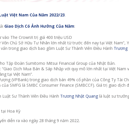
Luật Việt Nam Của Năm 2022/23
.
iải
Giao Dịch Có Ảnh Hưởng Của Năm
:
tư vào The CrownX trị giá 400 triệu USD
ư Vốn Chủ Sở Hữu Tư Nhân lớn nhất từ trước đến nay tại Việt Nam”, 
ư vấn trong giao dịch bao gồm Luật Sư Thành Viên Điều Hành
Trương
cho Tập Đoàn Sumitomo Mitsui Financial Group của Nhật Bản.
 là: “Giao Dịch Mua Bán & Sáp Nhập với quy mô lớn nhất tại Việt Nam 
àng tại Việt Nam”.
ượng (VPBank) trong giao dịch bán 49% cổ phần của Công Ty Tài C
n của SMFG là SMBC Consumer Finance (SMBCCF). Giá trị giao dịch đượ
ồm Luật Sư Thành Viên Điều Hành
Trương Nhật Quang
là luật sư trưởn
 tại Hoa Kỳ
uyến diễn ra vào ngày 28 tháng 9 năm 2022.