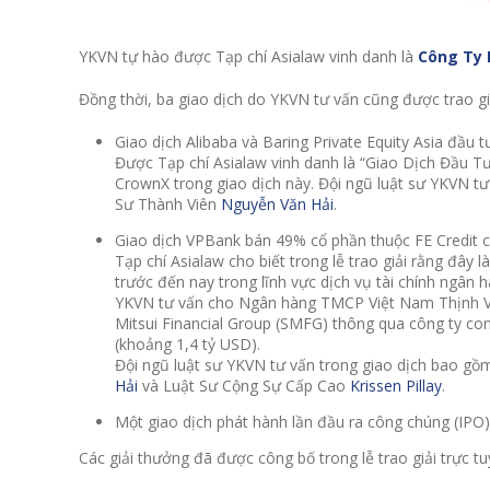
YKVN tự hào được Tạp chí Asialaw vinh danh là
Công Ty 
Đồng thời, ba giao dịch do YKVN tư vấn cũng được trao g
Giao dịch Alibaba và Baring Private Equity Asia đầu 
Được Tạp chí Asialaw vinh danh là “Giao Dịch Đầu T
CrownX trong giao dịch này. Đội ngũ luật sư YKVN t
Sư Thành Viên
Nguyễn Văn Hải
.
Giao dịch VPBank bán 49% cổ phần thuộc FE Credit 
Tạp chí Asialaw cho biết trong lễ trao giải rằng đây
trước đến nay trong lĩnh vực dịch vụ tài chính ngân h
YKVN tư vấn cho Ngân hàng TMCP Việt Nam Thịnh V
Mitsui Financial Group (SMFG) thông qua công ty co
(khoảng 1,4 tỷ USD).
Đội ngũ luật sư YKVN tư vấn trong giao dịch bao g
Hải
và Luật Sư Cộng Sự Cấp Cao
Krissen Pillay
.
Một giao dịch phát hành lần đầu ra công chúng (IPO)
Các giải thưởng đã được công bố trong lễ trao giải trực t