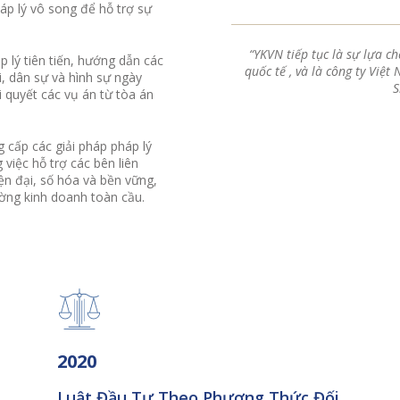
áp lý vô song để hỗ trợ sự
“YKVN tiếp tục là sự lựa c
 lý tiên tiến, hướng dẫn các
quốc tế , và là công ty Việ
, dân sự và hình sự ngày
S
i quyết các vụ án từ tòa án
g cấp các giải pháp pháp lý
 việc hỗ trợ các bên liên
ện đại, số hóa và bền vững,
ờng kinh doanh toàn cầu.
2020
Luật Đầu Tư Theo Phương Thức Đối